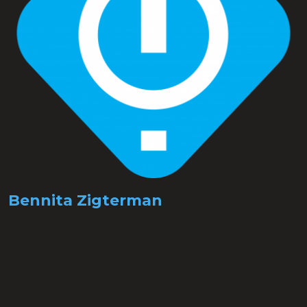
Bennita Zigterman