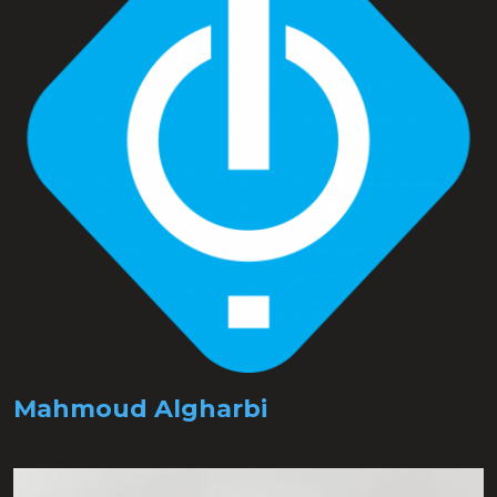
Mahmoud Algharbi